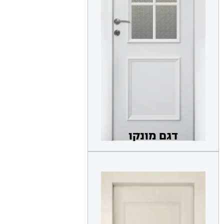
דגם מונקו