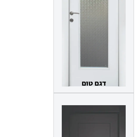
דגם טום