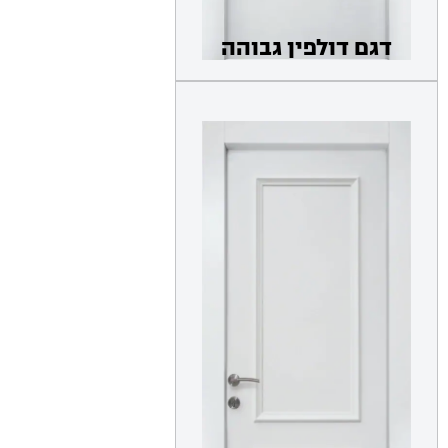
דגם דולפין גבוהה