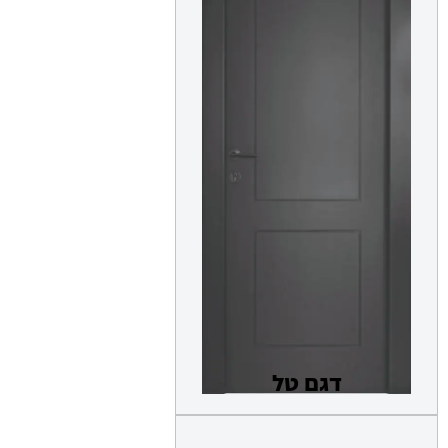
דגם טל