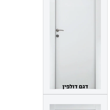
דגם דולפין