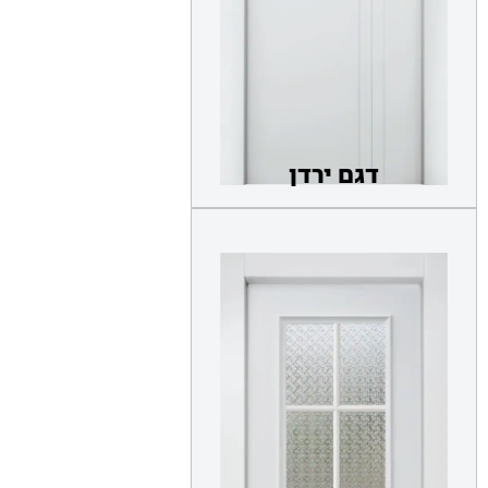
דגם ירדן