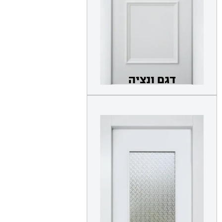
דגם ונציה