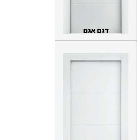
דגם אגם