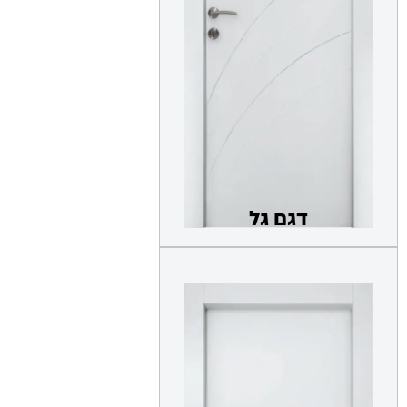
דגם גל